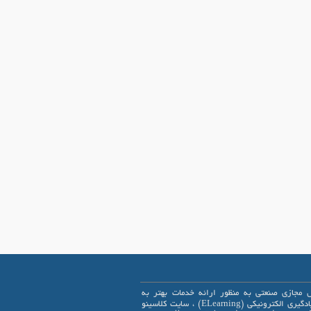
 مجازی صنعتی به منظور ارائه خدمات بهتر به
علاقمندان یادگیری الکترونیکی (ELearning) ، سایت کلاسینو