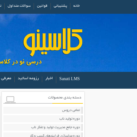
خانه
پشتیبانی
قوانین
سوالات متداول
ت
اخبار
رزومه اساتید
معرفی د
Sanati LMS
دسته بندی محصولات
تمامی دروس
دوره تولید ناب
دوره جامع مدیریت تولید و تفکر ناب
دوره مدلسازی فرایندهای کسب و کار