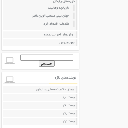
دوره های رایگان
تاریخچه وهابیت
جهان بینی صنعتی الوین تافلر
مقدمات اقتصاد خرد
روش های اجرایی نمونه
نمونه درس
جستجو
برای:
نوشته‌های تازه
وبینار حاکمیت معماری سازمان
پست 80
پست 79
پست 78
پست 77