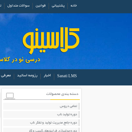
خانه
پشتیبانی
قوانین
سوالات متداول
ت
اخبار
رزومه اساتید
معرفی د
Sanati LMS
دسته بندی محصولات
تمامی دروس
دوره تولید ناب
دوره جامع مدیریت تولید و تفکر ناب
دوره مدلسازی فرایندهای کسب و کار