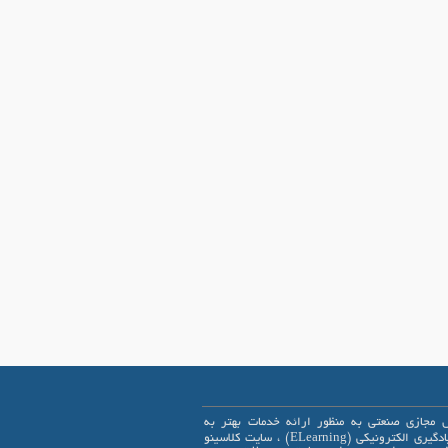
 مجازی صنعتی به منظور ارائه خدمات بهتر به
علاقمندان یادگیری الکترونیکی (ELearning) ، سایت کلاسینو