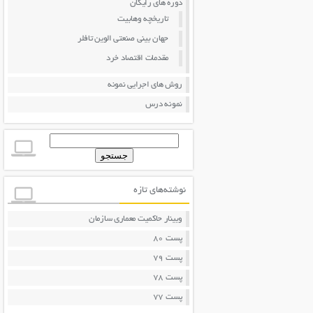
دوره های رایگان
تاریخچه وهابیت
جهان بینی صنعتی الوین تافلر
مقدمات اقتصاد خرد
روش های اجرایی نمونه
نمونه درس
جستجو
برای:
نوشته‌های تازه
وبینار حاکمیت معماری سازمان
پست 80
پست 79
پست 78
پست 77