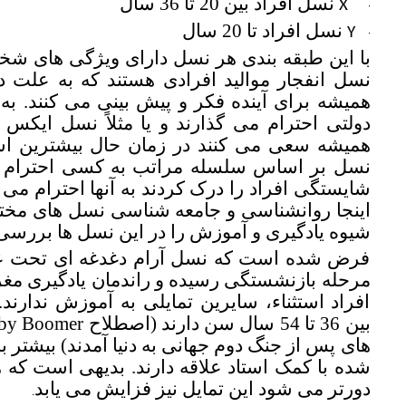
نسل افراد بین 20 تا 36 سال
X
·
نسل افراد تا 20 سال
Y
·
با این طبقه بندی هر نسل دارای ویژگی های شخ
نسل انفجار موالید افرادی هستند که به علت 
همیشه برای آینده فکر و پیش بینی می کنند. ب
دولتی احترام می گذارند و یا مثلاً نسل ایکس 
همیشه
سعی می کنند در زمان حال بیشترین استف
نسل بر اساس سلسله مراتب به کسی احترام نم
شایستگی افراد را درک کردند به آنها احترام می گ
اینجا روانشناسی و جامعه شناسی نسل های مخت
شیوه یادگیری و آموزش را در این نسل ها بررسی
فرض شده است که نسل آرام دغدغه ای تحت عنوا
مرحله بازنشستگی رسیده و راندمان یادگیری
مغز
افراد استثناء، سایرین تمایلی به آموزش ندارند.
های پس از جنگ دوم جهانی به دنیا آمدند)
بیشتر ب
شده با کمک استاد
علاقه دارند. بدیهی است که 
دورتر می شود این تمایل نیز فزایش می یابد
.