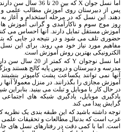
اما نسل جوان X که بین 20 
پس از دبیرستان روی آموزش مطالب
علمی و 
دهند. این نسل که در مرحله استخدام و آغاز به
روز موج سوم و ناکارآمدی و گرانی آموزش ها
آموزش مستقل تمایل دارند. آنها احساس می کنن
حضوری تلف می شود و در نتیجه در جایی که بتو
مفاهیم مورد نیاز خود می روند. برای این نسل
الکترونیکی
بهترین روش آموزش است
.
اما نسل نوجوان Y که کم
مدرسه و دبیرستان
و دروس پایه کالج هستند ویژ
آنها نمی توانند یکساعت پشت کامپوتر بنشینند 
آموزش مجازی را بگذرانند. در منزل معمولاً
آنها 
در حال کار با موبایل و تبلت می بینید.
بنابراین شی
یادگیری موبایل، یادگیری شبکه های اجتماعی 
گرایش پیدا می کند
.
توجه داشته باشید که این طبقه بندی یک
نظریه کل
غرب
است که بدنبال مطالعات و تحقیقات علمی
است. اما با کمی دقت در رفتارهای نسل های جام