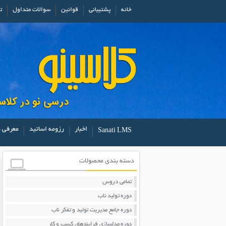
خانه
پشتیبانی
قوانین
سوالات متداول
ت
اخبار
رزومه اساتید
معرفی د
Sanati LMS
دسته بندی محصولات
تمامی دروس
دوره تولید ناب
دوره جامع مدیریت تولید و تفکر ناب
دوره مدلسازی فرایندهای کسب و کار