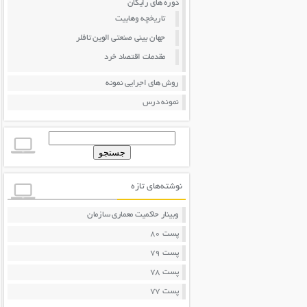
دوره های رایگان
تاریخچه وهابیت
جهان بینی صنعتی الوین تافلر
مقدمات اقتصاد خرد
روش های اجرایی نمونه
نمونه درس
جستجو
برای:
نوشته‌های تازه
وبینار حاکمیت معماری سازمان
پست 80
پست 79
پست 78
پست 77