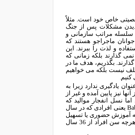
صیتی خاص خود است. مثلاً
دیدن مشکلات
پس از
جنگ
ه سلسله مراتب سازمانی و
جوانان ماجراجو هستند که
اده و لذت را ببرند. این
ی گذارند بلکه زمانی که
ذارند.
بگذریم، هدف ما در
لف نیست بلکه می خواهیم
 کنیم
.
ن یادگیری ندارد زیرا به
آنها نیز پایین آمده و غیر از
 اما نسل انفجار موالید که
بین 36 تا 54 سال سن دارند (اصطلاح Baby Boomer یعنی افرادی که در سال
ه آموزش حضوری یا تسهیل
هرچه سن افراد
از 36 سال