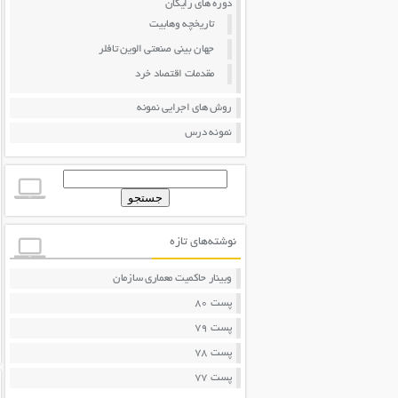
دوره های رایگان
تاریخچه وهابیت
جهان بینی صنعتی الوین تافلر
مقدمات اقتصاد خرد
روش های اجرایی نمونه
نمونه درس
جستجو
برای:
نوشته‌های تازه
وبینار حاکمیت معماری سازمان
پست 80
پست 79
پست 78
پست 77