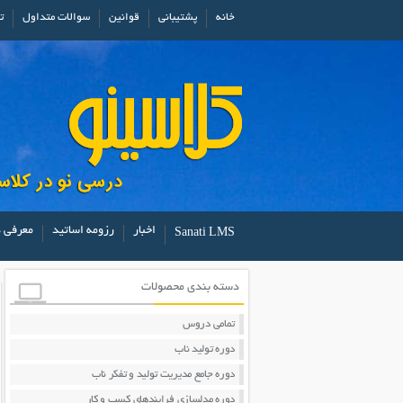
خانه
پشتیبانی
قوانین
سوالات متداول
ت
اخبار
رزومه اساتید
معرفی د
Sanati LMS
دسته بندی محصولات
تمامی دروس
دوره تولید ناب
دوره جامع مدیریت تولید و تفکر ناب
دوره مدلسازی فرایندهای کسب و کار