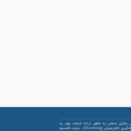
 مجازی صنعتی به منظور ارائه خدمات بهتر به
علاقمندان یادگیری الکترونیکی (ELearning) ، سایت کلاسینو