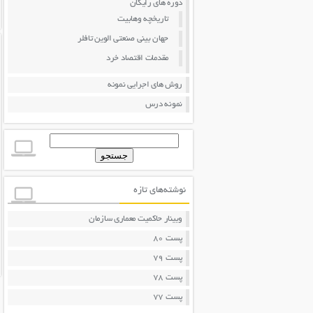
دوره های رایگان
تاریخچه وهابیت
جهان بینی صنعتی الوین تافلر
مقدمات اقتصاد خرد
روش های اجرایی نمونه
نمونه درس
جستجو
برای:
نوشته‌های تازه
وبینار حاکمیت معماری سازمان
پست 80
پست 79
پست 78
پست 77