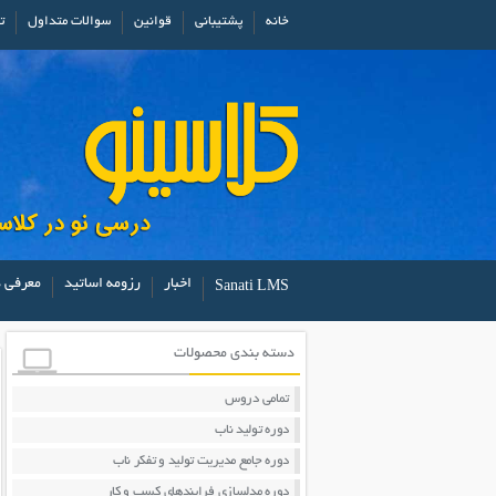
خانه
پشتیبانی
قوانین
سوالات متداول
ت
اخبار
رزومه اساتید
معرفی د
Sanati LMS
دسته بندی محصولات
تمامی دروس
دوره تولید ناب
دوره جامع مدیریت تولید و تفکر ناب
دوره مدلسازی فرایندهای کسب و کار