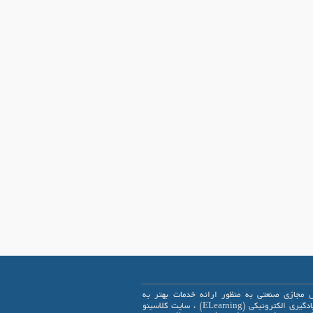
 مجازی صنعتی به منظور ارائه خدمات بهتر به
علاقمندان یادگیری الکترونیکی (ELearning) ، سایت کلاسینو