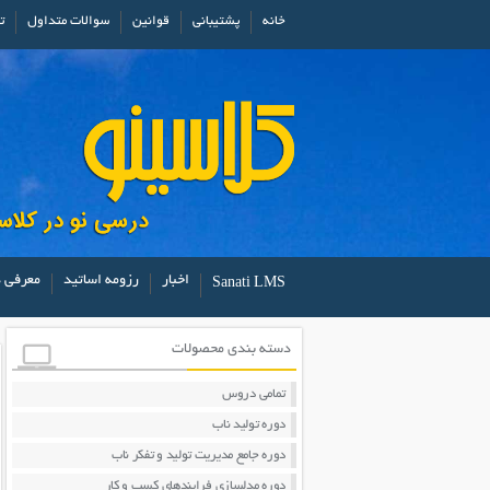
خانه
پشتیبانی
قوانین
سوالات متداول
ت
اخبار
رزومه اساتید
معرفی د
Sanati LMS
دسته بندی محصولات
تمامی دروس
دوره تولید ناب
دوره جامع مدیریت تولید و تفکر ناب
دوره مدلسازی فرایندهای کسب و کار