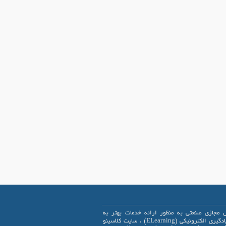
 مجازی صنعتی به منظور ارائه خدمات بهتر به
علاقمندان یادگیری الکترونیکی (ELearning) ، سایت کلاسینو