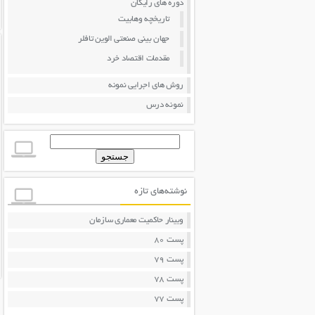
دوره های رایگان
تاریخچه وهابیت
جهان بینی صنعتی الوین تافلر
مقدمات اقتصاد خرد
روش های اجرایی نمونه
نمونه درس
جستجو
برای:
نوشته‌های تازه
وبینار حاکمیت معماری سازمان
پست 80
پست 79
پست 78
پست 77