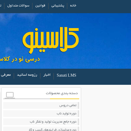
خانه
پشتیبانی
قوانین
سوالات متداول
ت
اخبار
رزومه اساتید
معرفی د
Sanati LMS
دسته بندی محصولات
تمامی دروس
دوره تولید ناب
دوره جامع مدیریت تولید و تفکر ناب
دوره مدلسازی فرایندهای کسب و کار