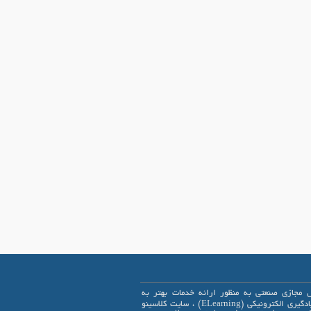
 مجازی صنعتی به منظور ارائه خدمات بهتر به
علاقمندان یادگیری الکترونیکی (ELearning) ، سایت کلاسینو