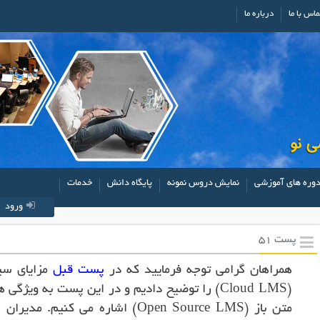
ماس با ما
درباره ما
وره های آموزشی
نمایش دروس نمونه
پایگاه دانش
خدمات
ورود
پست 51
همراهان گرامی توجه فرمایید که در
پست قبل
مزایای سی
(Cloud LMS) را توضیح دادیم و در این پست به وی
متن باز (Open Source LMS) اشاره می ک