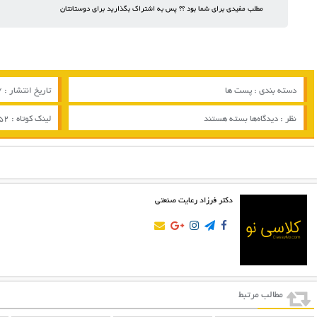
مطلب مفیدی برای شما بود ؟؟ پس به اشتراک بگذارید برای دوستانتان
دسته بندی :
پست ها
تاریخ انتشار : 27 / 05 / 2017
برای
نظر :
دیدگاه‌ها
بسته هستند
لینک کوتاه :
052
پست
51
دکتر فرزاد رعایت صنعتی
مطالب مرتبط