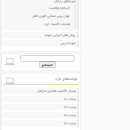
دوره های رایگان
تاریخچه وهابیت
جهان بینی صنعتی الوین تافلر
مقدمات اقتصاد خرد
روش های اجرایی نمونه
نمونه درس
جستجو
برای:
نوشته‌های تازه
وبینار حاکمیت معماری سازمان
پست 80
پست 79
پست 78
پست 77