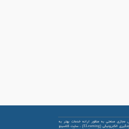
 مجازی صنعتی به منظور ارائه خدمات بهتر به
علاقمندان یادگیری الکترونیکی (ELearning) ، سایت کلاسینو