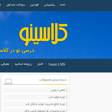
خانه
پشتیبانی
قوانین
سوالات متداول
ت
اخبار
رزومه اساتید
معرفی د
Sanati LMS
دسته بندی محصولات
تمامی دروس
دوره تولید ناب
دوره جامع مدیریت تولید و تفکر ناب
دوره مدلسازی فرایندهای کسب و کار