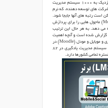
Social LMS) آورده ام. البته باید توجه کنید که در کل نزدیک به 1000 سیستم مدیریت
د شرکت های توسعه دهنده، که نرم
کن است رتبه های آنها جابجا شود.
به عنوان مثال اخیراً سیستم مدیریت یادگیری مودل (Moodle) ماجول هایی را برای پردازش
ئه می دهد. به هر حال این ترتیب
کی گزارش شده است و آنچه اهمیت
دارد رتبه اول Adobe Captivate Prime در سیستم های ابری و موبایل و مودل (Moodle) در
سیستم های متن باز است. بر اساس آمار سایت مودل این سیستم مدیریت یادگیری در 82