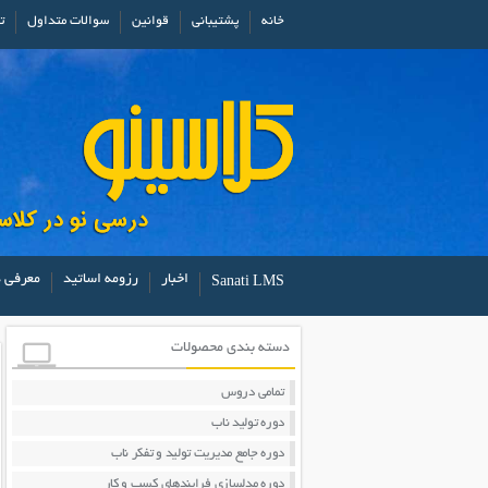
خانه
پشتیبانی
قوانین
سوالات متداول
ت
اخبار
رزومه اساتید
معرفی د
Sanati LMS
دسته بندی محصولات
تمامی دروس
دوره تولید ناب
دوره جامع مدیریت تولید و تفکر ناب
دوره مدلسازی فرایندهای کسب و کار