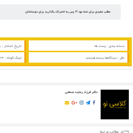
مطلب مفیدی برای شما بود ؟؟ پس به اشتراک بگذارید برای دوستانتان
دسته بندی :
پست ها
تاریخ انتشار : 09 / 08 / 2017
برای
نظر :
دیدگاه‌ها
بسته هستند
لینک کوتاه :
243
پست
58
دکتر فرزاد رعایت صنعتی
مطالب مرتبط