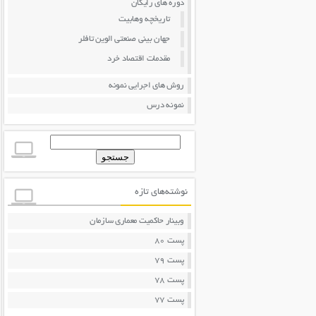
دوره های رایگان
تاریخچه وهابیت
جهان بینی صنعتی الوین تافلر
مقدمات اقتصاد خرد
روش های اجرایی نمونه
نمونه درس
جستجو
برای:
نوشته‌های تازه
وبینار حاکمیت معماری سازمان
پست 80
پست 79
پست 78
پست 77