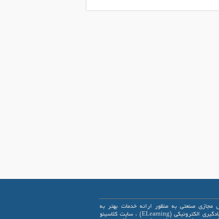
 مجازی صنعتی به منظور ارائه خدمات بهتر به
علاقمندان یادگیری الکترونیکی (ELearning) ، سایت کلاسینو