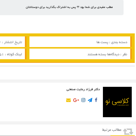
مطلب مفیدی برای شما بود ؟؟ پس به اشتراک بگذارید برای دوستانتان
دسته بندی :
پست ها
تاریخ انتشار : 04 / 11 / 2021
برای
نظر :
دیدگاه‌ها
بسته هستند
لینک کوتاه :
751
پست
72
دکتر فرزاد رعایت صنعتی
مطالب مرتبط