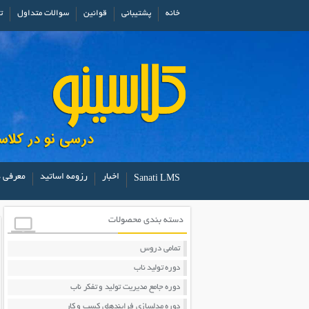
خانه
پشتیبانی
قوانین
سوالات متداول
ت
اخبار
رزومه اساتید
معرفی د
Sanati LMS
دسته بندی محصولات
تمامی دروس
دوره تولید ناب
دوره جامع مدیریت تولید و تفکر ناب
دوره مدلسازی فرایندهای کسب و کار