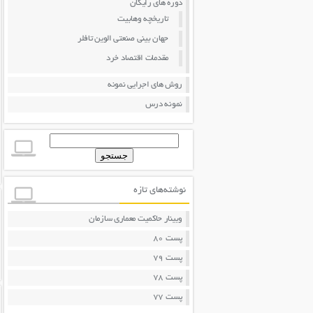
دوره های رایگان
تاریخچه وهابیت
جهان بینی صنعتی الوین تافلر
مقدمات اقتصاد خرد
روش های اجرایی نمونه
نمونه درس
جستجو
برای:
نوشته‌های تازه
وبینار حاکمیت معماری سازمان
پست 80
پست 79
پست 78
پست 77