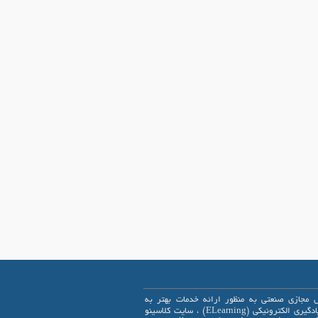
 مجازی صنعتی به منظور ارائه خدمات بهتر به
علاقمندان یادگیری الکترونیکی (ELearning) ، سایت کلاسینو