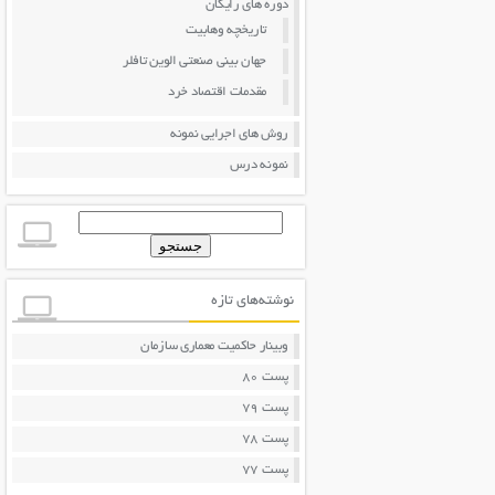
دوره های رایگان
تاریخچه وهابیت
جهان بینی صنعتی الوین تافلر
مقدمات اقتصاد خرد
روش های اجرایی نمونه
نمونه درس
جستجو
برای:
نوشته‌های تازه
وبینار حاکمیت معماری سازمان
پست 80
پست 79
پست 78
پست 77