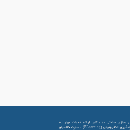
 مجازی صنعتی به منظور ارائه خدمات بهتر به
علاقمندان یادگیری الکترونیکی (ELearning) ، سایت کلاسینو