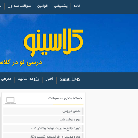
خانه
پشتیبانی
قوانین
سوالات متداول
ت
اخبار
رزومه اساتید
معرفی د
Sanati LMS
دسته بندی محصولات
تمامی دروس
دوره تولید ناب
دوره جامع مدیریت تولید و تفکر ناب
دوره مدلسازی فرایندهای کسب و کار