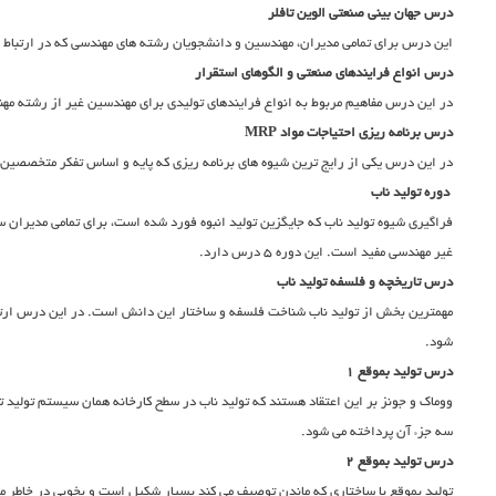
درس جهان بینی صنعتی الوین تافلر
این درس برای تمامی مدیران، مهندسین و دانشجویان رشته های مهندسی که در ارتباط با
درس انواع فرایندهای صنعتی و الگوهای استقرار
در این درس مفاهیم مربوط به انواع فرایندهای تولیدی برای مهندسین غیر از رشته مه
درس برنامه ریزی احتیاجات مواد MRP
در این درس یکی از رایج ترین شیوه های برنامه ریزی که پایه و اساس تفکر متخصصین 
دوره تولید ناب
فراگیری شیوه تولید ناب که جایگزین تولید انبوه فورد شده است، برای تمامی مدیران
غیر مهندسی مفید است. این دوره 5 درس دارد.
درس تاریخچه و فلسفه تولید ناب
مهمترین بخش از تولید ناب شناخت فلسفه و ساختار این دانش است. در این درس ارتبا
شود.
درس تولید بموقع 1
ووماک و جونز بر این اعتقاد هستند که تولید ناب در سطح کارخانه همان سیستم تولید ت
سه جزء آن پرداخته می شود.
درس تولید بموقع 2
تولید بموقع با ساختاری که ماندن توصیف می کند بسیار شکیل است و بخوبی در خاطر م