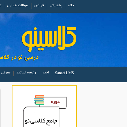
خانه
پشتیبانی
قوانین
سوالات متداول
ت
اخبار
رزومه اساتید
معرفی د
Sanati LMS