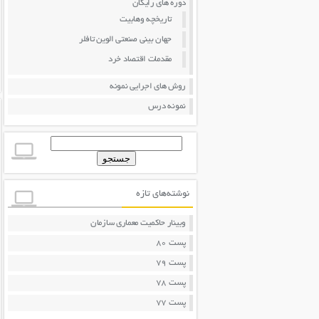
دوره های رایگان
تاریخچه وهابیت
جهان بینی صنعتی الوین تافلر
مقدمات اقتصاد خرد
روش های اجرایی نمونه
نمونه درس
جستجو
برای:
نوشته‌های تازه
وبینار حاکمیت معماری سازمان
پست 80
پست 79
پست 78
پست 77