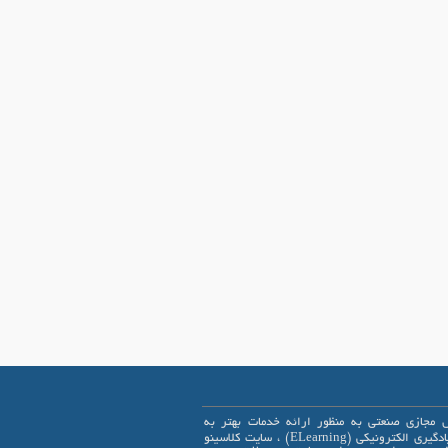
 مجازی صنعتی به منظور ارائه خدمات بهتر به
علاقمندان یادگیری الکترونیکی (ELearning) ، سایت کلاسینو