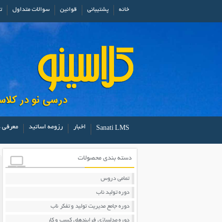
خانه
پشتیبانی
قوانین
سوالات متداول
ت
اخبار
رزومه اساتید
معرفی د
Sanati LMS
دسته بندی محصولات
تمامی دروس
دوره تولید ناب
دوره جامع مدیریت تولید و تفکر ناب
دوره مدلسازی فرایندهای کسب و کار