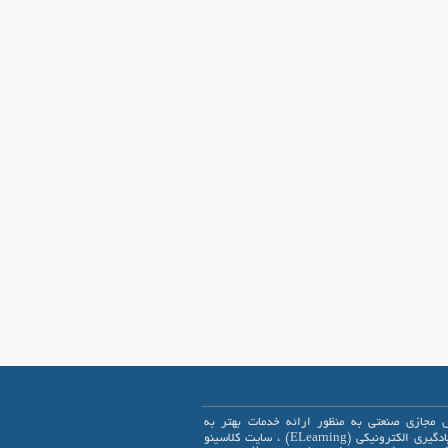
 مجازی صنعتی به منظور ارائه خدمات بهتر به
علاقمندان یادگیری الکترونیکی (ELearning) ، سایت کلاسینو