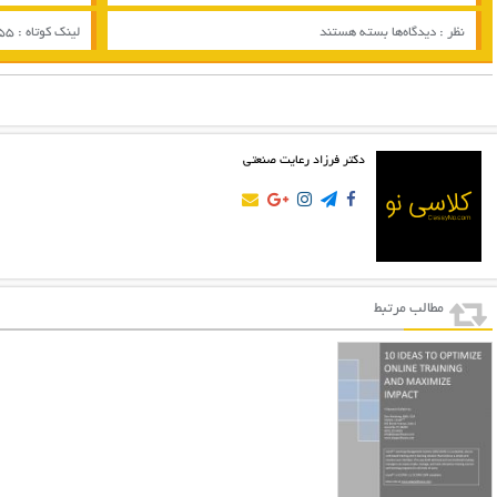
برای
نظر :
دیدگاه‌ها
بسته هستند
لینک کوتاه :
655
The
strategic
value
of
workplace
training
دکتر فرزاد رعایت صنعتی
مطالب مرتبط