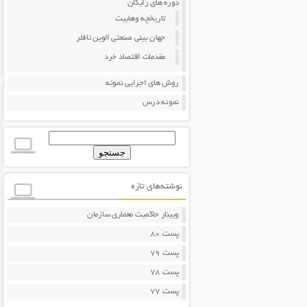
دوره های رایگان
تاریخچه وهابیت
جهان بینی صنعتی الوین تافلر
مقدمات اقتصاد خرد
روش های اجرایی نمونه
نمونه درس
جستجو
برای:
نوشته‌های تازه
وبینار حاکمیت معماری سازمان
پست 80
پست 79
پست 78
پست 77