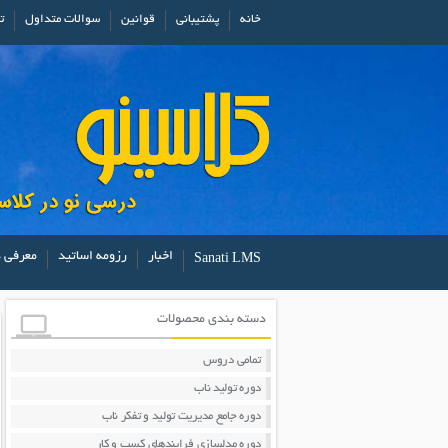
خانه
پشتیبانی
قوانین
سوالات متداول
ت
اخبار
رزومه اساتید
معرفی د
Sanati LMS
دسته بندی محصولات
تمامی دروس
دوره تولید ناب
دوره جامع مدیریت تولید و تفکر ناب
دوره مدلسازی فرایندهای کسب و کار