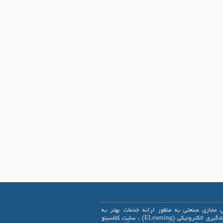
 مجازی صنعتی به منظور ارائه خدمات بهتر به
علاقمندان یادگیری الکترونیکی (ELearning) ، سایت کلاسینو