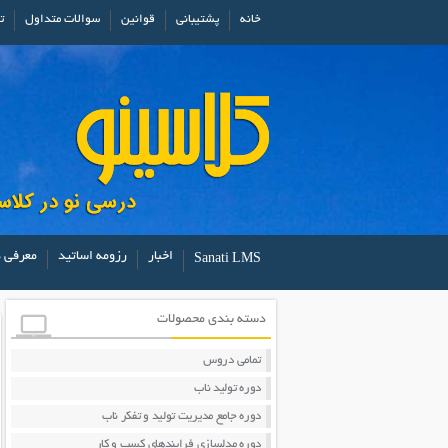
خانه
پشتیبانی
قوانین
سوالات متداول
ت
اخبار
رزومه اساتید
معرفی د
Sanati LMS
دسته بندی محصولات
تمامی دروس
دوره تولید ناب
دوره جامع مدیریت تولید و تفکر ناب
دوره مدلسازی فرایندهای کسب و کار