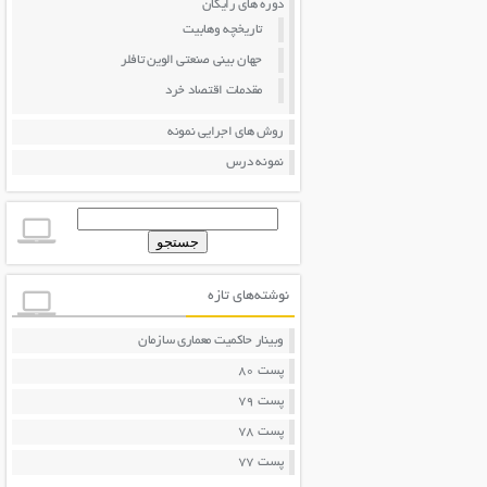
دوره های رایگان
تاریخچه وهابیت
جهان بینی صنعتی الوین تافلر
مقدمات اقتصاد خرد
روش های اجرایی نمونه
نمونه درس
جستجو
برای:
نوشته‌های تازه
وبینار حاکمیت معماری سازمان
پست 80
پست 79
پست 78
پست 77